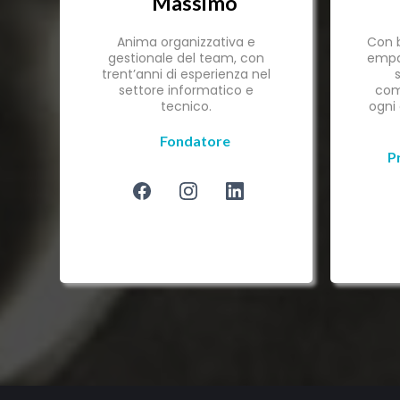
Massimo
Anima organizzativa e
Con b
gestionale del team, con
empa
trent’anni di esperienza nel
settore informatico e
com
tecnico.
ogni 
Fondatore
P