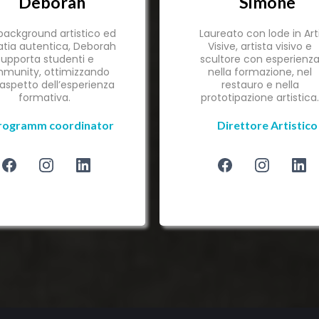
Deborah
Simone
ackground artistico ed
Laureato con lode in Art
tia autentica, Deborah
Visive, artista visivo e
supporta studenti e
scultore con esperienz
munity, ottimizzando
nella formazione, nel
aspetto dell’esperienza
restauro e nella
formativa.
prototipazione artistica
rogramm coordinator
Direttore Artistico