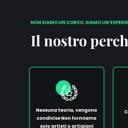
NON SIAMO UN CORSO. SIAMO UN’ESPERI
Il nostro perc
Nessuna teoria, vengono
C
condivise Non formiamo
solo artisti o artigiani