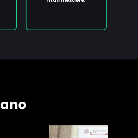
in un mestiere.
tano